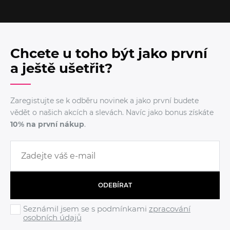
Chcete u toho být jako první
a ještě ušetřit?
Zaregistujte se k odběru novinek a jako první budete
vědět o našich akcích a slevách. Navíc jako bonus získáte
10% na první nákup
.
ODEBÍRAT
Seznámil jsem se s podmínkami
zpracování
osobních údajů