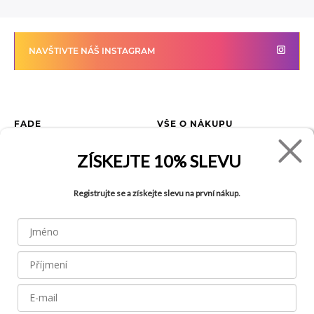
NAVŠTIVTE NÁŠ INSTAGRAM
FADE
VŠE O NÁKUPU
Kontakty
Vrácení zboží
ZÍSKEJTE
10% SLEVU
O společnosti
Jak reklamovat zboží
Kariéra
Tabulka velikostí
Registrujte se a získejte slevu na první nákup.
Obchody
Obchodní podmínky
Blog
Ochrana osobních údajů
Recyklace
FAQ