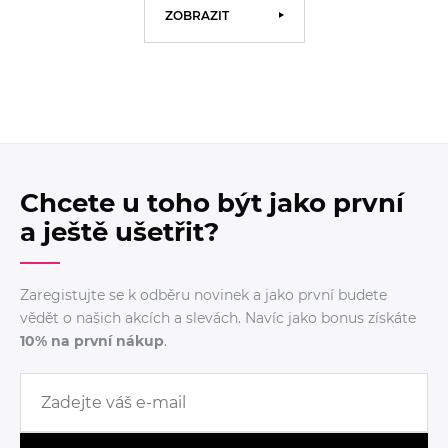
ZOBRAZIT
Chcete u toho být jako první
a ještě ušetřit?
Zaregistujte se k odběru novinek a jako první budete
vědět o našich akcích a slevách. Navíc jako bonus získáte
10% na první nákup
.