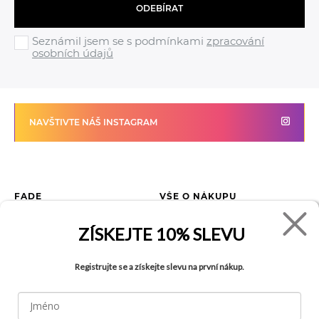
ODEBÍRAT
Seznámil jsem se s podmínkami
zpracování
osobních údajů
NAVŠTIVTE NÁŠ INSTAGRAM
FADE
VŠE O NÁKUPU
Kontakty
Vrácení zboží
ZÍSKEJTE
10% SLEVU
O společnosti
Jak reklamovat zboží
Kariéra
Tabulka velikostí
Registrujte se a získejte slevu na první nákup.
Obchody
Obchodní podmínky
Blog
Ochrana osobních údajů