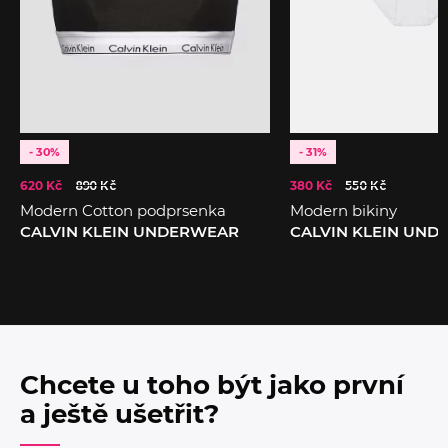
- 30%
- 31%
620 Kč
890 Kč
380 Kč
550 Kč
Modern Cotton podprsenka
Modern bikiny
CALVIN KLEIN UNDERWEAR
CALVIN KLEIN UN
Chcete u toho být jako první
a ještě ušetřit?