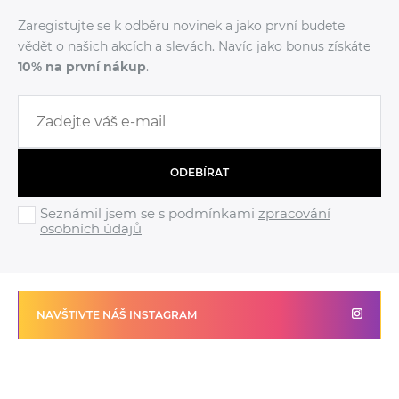
Zaregistujte se k odběru novinek a jako první budete
vědět o našich akcích a slevách. Navíc jako bonus získáte
10% na první nákup
.
ODEBÍRAT
Seznámil jsem se s podmínkami
zpracování
osobních údajů
NAVŠTIVTE NÁŠ INSTAGRAM