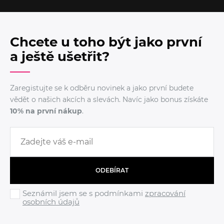
Chcete u toho být jako první
a ještě ušetřit?
Zaregistujte se k odběru novinek a jako první budete
vědět o našich akcích a slevách. Navíc jako bonus získáte
10% na první nákup
.
ODEBÍRAT
Seznámil jsem se s podmínkami
zpracování
osobních údajů