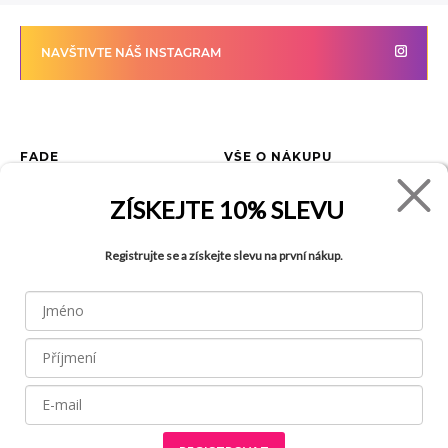
NAVŠTIVTE NÁŠ INSTAGRAM
FADE
VŠE O NÁKUPU
Kontakty
Vrácení zboží
ZÍSKEJTE
10% SLEVU
O společnosti
Jak reklamovat zboží
Kariéra
Tabulka velikostí
Registrujte se a získejte slevu na první nákup.
Obchody
Obchodní podmínky
Blog
Ochrana osobních údajů
Recyklace
FAQ