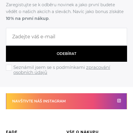
Zaregistujte se k odběru novinek a jako první budete
vědět o našich akcích a slevách. Navíc jako bonus získáte
10% na první nákup
.
ODEBÍRAT
Seznámil jsem se s podmínkami
zpracování
osobních údajů
NAVŠTIVTE NÁŠ INSTAGRAM
FADE
VŠE O NÁKUPU