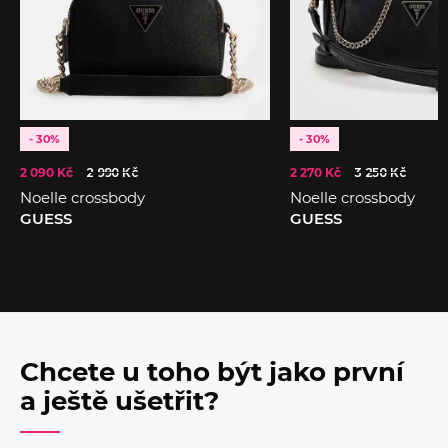
- 30%
- 30%
2 090 Kč
2 990 Kč
2 270 Kč
3 250 Kč
Noelle crossbody
Noelle crossbody
GUESS
GUESS
Chcete u toho být jako první
a ještě ušetřit?