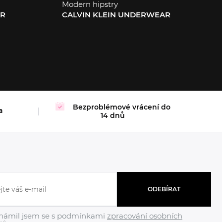
Modern hipstry
AR
CALVIN KLEIN UNDERWEAR
XS
L
Bezproblémové vrácení do
a
14 dnů
ODEBÍRAT
námil jsem se s podmínkami
zpracování osobních