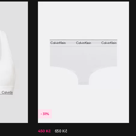
- 31%
450 Kč
650 Kč