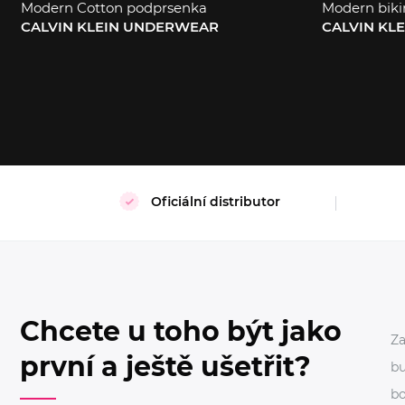
Modern Cotton podprsenka
Modern biki
CALVIN KLEIN UNDERWEAR
CALVIN KL
S
XL
M
L
Oficiální distributor
Chcete u toho být jako
Za
první a ještě ušetřit?
bu
bo