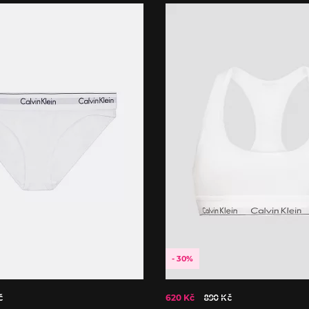
- 30%
č
620 Kč
890 Kč