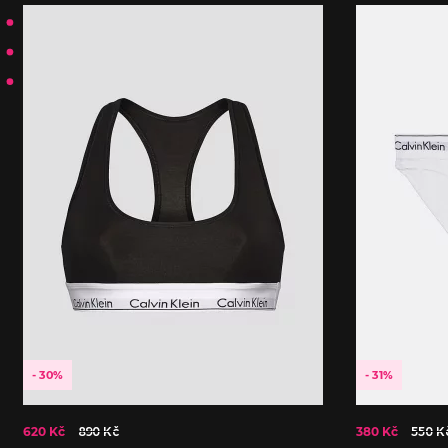
- 30%
- 31%
620 Kč
890 Kč
380 Kč
550 K