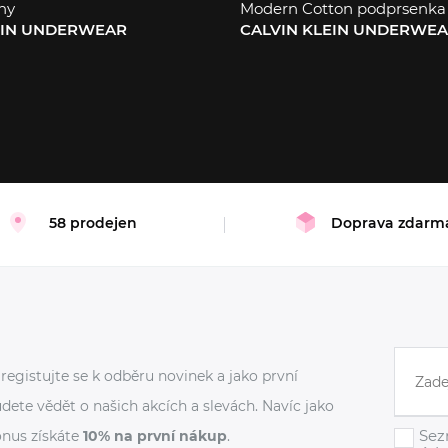
ny
Modern Cotton podprsenka
EIN UNDERWEAR
CALVIN KLEIN UNDERWE
XL
XL
58 prodejen
Doprava zdarm
registujte se k odběru novinek a jako první
dete vědět o našich akcích a slevách. Navíc jako
Sez
nus získáte
10% na první nákup
.