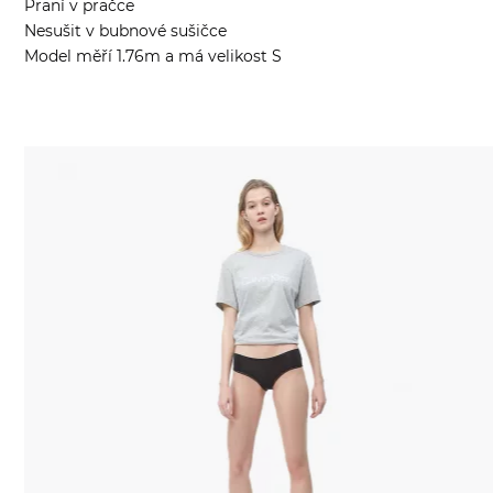
Praní v pračce
Nesušit v bubnové sušičce
Model měří 1.76m a má velikost S