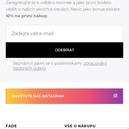
Zaregistujte se k odběru novinek a jako první budete
vědět o našich akcích a slevách. Navíc jako bonus získáte
10% na první nákup
.
ODEBÍRAT
Seznámil jsem se s podmínkami
zpracování
osobních údajů
NAVŠTIVTE NÁŠ INSTAGRAM
FADE
VŠE O NÁKUPU