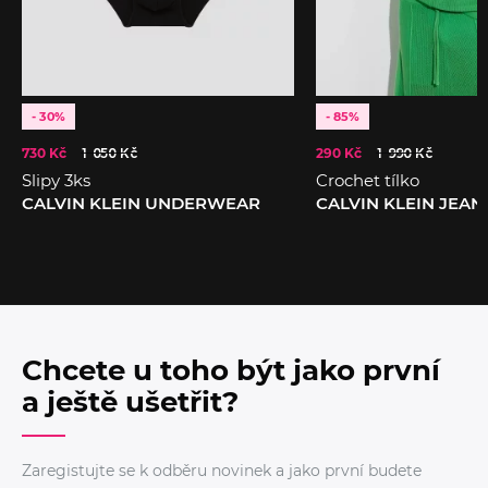
- 30%
- 85%
730 Kč
1 050 Kč
290 Kč
1 990 Kč
Slipy 3ks
Crochet tílko
CALVIN KLEIN UNDERWEAR
CALVIN KLEIN JEAN
Chcete u toho být jako první
a ještě ušetřit?
Zaregistujte se k odběru novinek a jako první budete