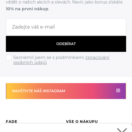
vědět o našich akcích a slevách. Navíc jako bonus získáte
10% na první nákup
.
ODEBÍRAT
Seznámil jsem se s podmínkami
zpracování
osobních údajů
NAVŠTIVTE NÁŠ INSTAGRAM
FADE
VŠE O NÁKUPU
Kontakty
Vrácení zboží