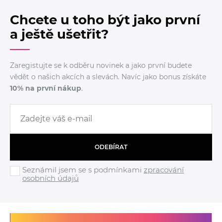
Chcete u toho být jako první
a ještě ušetřit?
Zaregistujte se k odběru novinek a jako první budete
vědět o našich akcích a slevách. Navíc jako bonus získáte
10% na první nákup
.
ODEBÍRAT
Seznámil jsem se s podmínkami
zpracování
osobních údajů