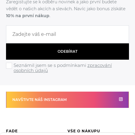
Zaregistujte se k odběru novinek a jako první budete
vědět o našich akcích a slevách. Navíc jako bonus získáte
10% na první nákup
.
ODEBÍRAT
Seznámil jsem se s podmínkami
zpracování
osobních údajů
NAVŠTIVTE NÁŠ INSTAGRAM
FADE
VŠE O NÁKUPU