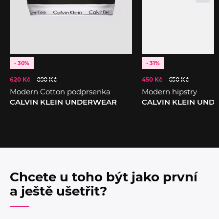
- 30%
- 31%
620 Kč
890 Kč
450 Kč
650 Kč
Modern Cotton podprsenka
Modern hipstry
CALVIN KLEIN UNDERWEAR
CALVIN KLEIN UN
Chcete u toho být jako první
a ještě ušetřit?