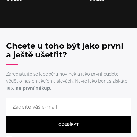
Chcete u toho být jako první
a ještě ušetřit?
Zaregistujte se k odběru novinek a jako první budete
vědět o našich akcích a slevách. Navíc jako bonus získáte
10% na první nákup
.
ODEBÍRAT