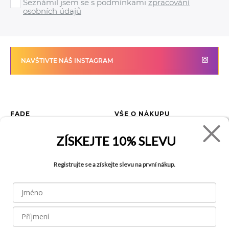
Seznámil jsem se s podmínkami
zpracování
osobních údajů
NAVŠTIVTE NÁŠ INSTAGRAM
FADE
VŠE O NÁKUPU
Kontakty
Vrácení zboží
ZÍSKEJTE
10% SLEVU
O společnosti
Jak reklamovat zboží
Kariéra
Tabulka velikostí
Registrujte se a získejte slevu na první nákup.
Obchody
Obchodní podmínky
Blog
Ochrana osobních údajů
Recyklace
FAQ