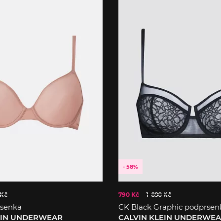
- 58%
 Kč
790 Kč
1 890 Kč
rsenka
CK Black Graphic podprsen
EIN UNDERWEAR
CALVIN KLEIN UNDERWE