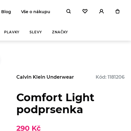
Blog
Vše o nákupu
PLAVKY
SLEVY
ZNAČKY
Calvin Klein Underwear
Kód: 1181206
Comfort Light
Y A
ZAHŘEJ SE
podprsenka
NA
 DEN
290 Kč