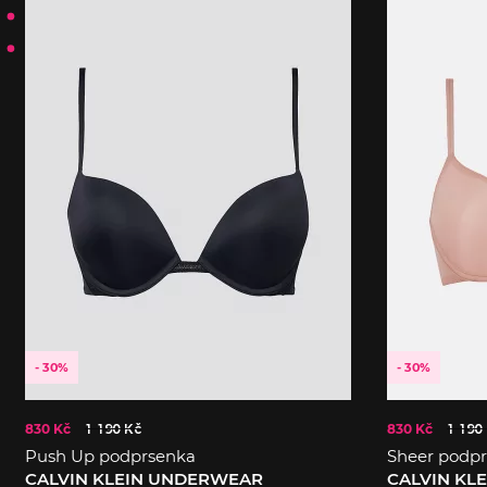
- 30%
- 30%
830 Kč
1 190 Kč
830 Kč
1 190
Push Up podprsenka
Sheer podp
CALVIN KLEIN UNDERWEAR
CALVIN KL