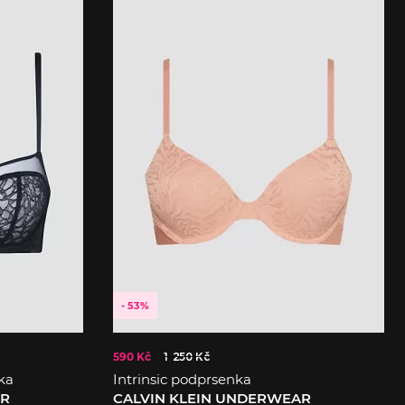
- 53%
590 Kč
1 250 Kč
ka
Intrinsic podprsenka
AR
CALVIN KLEIN UNDERWEAR