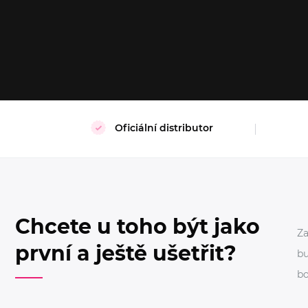
32/DD
32/0B
32/0C
32/0D
30/0C
30
32/0A
34/DD
34/0B
34/0C
32/0C
32/
34/0D
34/0A
36/0B
36/0C
34/0C
34
36/0D
36/0A
38/0B
38/0C
38/0B
38
Oficiální distributor
Chcete u toho být jako
Za
první a ještě ušetřit?
bu
bo