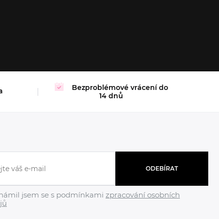
8/0B
32/0C
32/0D
Bezproblémové vrácení do
a
14 dnů
ODEBÍRAT
námil jsem se s podmínkami
zpracování osobních
jů