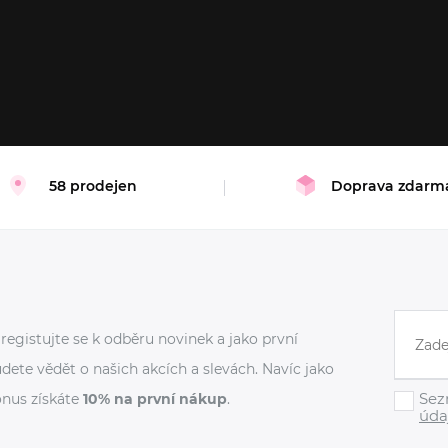
/0D
32/0D
32/DD
32/0C
32/0D
34/0D
3
0B
32/0A
34/0B
38/0C
/0A
36/DD
36/0A
/0C
38/0D
58 prodejen
Doprava zdarm
registujte se k odběru novinek a jako první
dete vědět o našich akcích a slevách. Navíc jako
Sez
nus získáte
10% na první nákup
.
úda