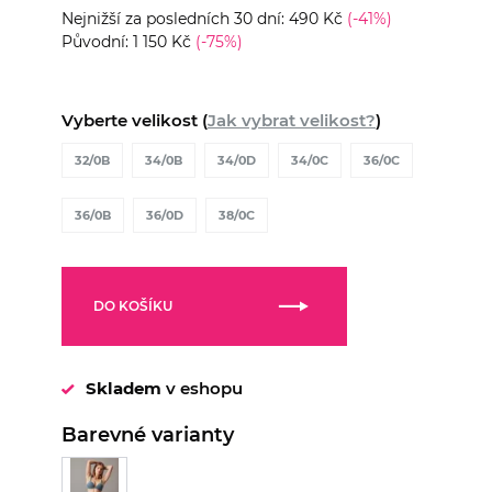
Nejnižší za posledních 30 dní: 490 Kč
(-41%)
Původní: 1 150 Kč
(-75%)
Vyberte velikost (
Jak vybrat velikost?
)
32/0B
34/0B
34/0D
34/0C
36/0C
36/0B
36/0D
38/0C
DO KOŠÍKU
Skladem
v eshopu
Barevné varianty