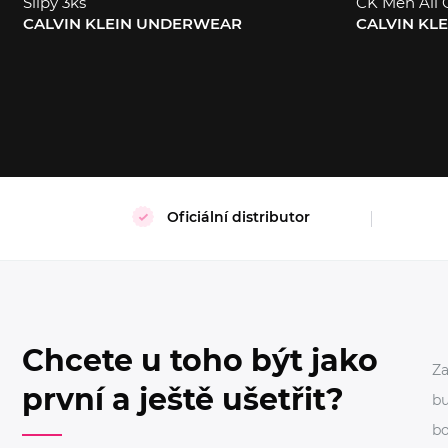
Slipy 3ks
CK Men All 
CALVIN KLEIN UNDERWEAR
CALVIN KLE
S
M
L
39/42
43/
Oficiální distributor
Chcete u toho být jako
Za
první a ještě ušetřit?
bu
bo