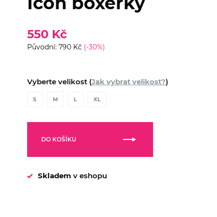
Icon boxerky
550 Kč
Původní: 790 Kč
(-30%)
Vyberte velikost (
Jak vybrat velikost?
)
S
M
L
XL
DO KOŠÍKU
Skladem
v eshopu