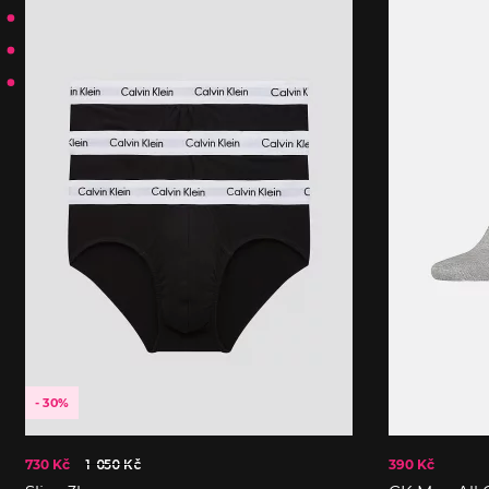
- 30%
730 Kč
1 050 Kč
390 Kč