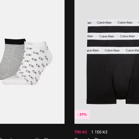
- 37%
730 Kč
1 150 Kč