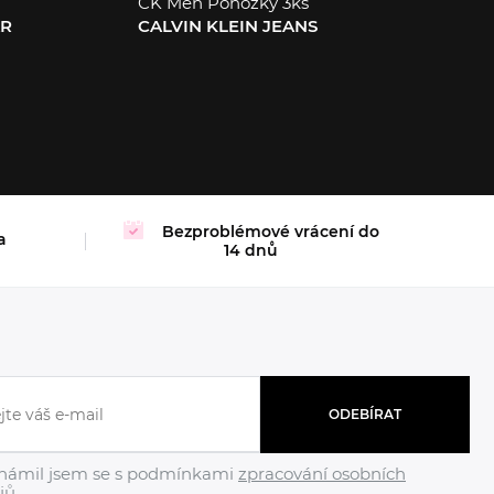
CK Men Ponožky 3ks
AR
CALVIN KLEIN JEANS
ONE S
Bezproblémové vrácení do
a
14 dnů
ODEBÍRAT
námil jsem se s podmínkami
zpracování osobních
jů