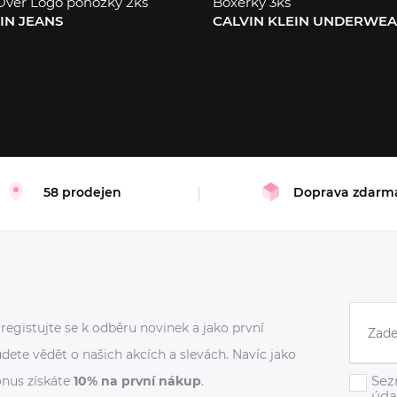
Over Logo ponožky 2ks
Boxerky 3ks
IN JEANS
CALVIN KLEIN UNDERWE
46
M
L
XL
58 prodejen
Doprava zdarm
registujte se k odběru novinek a jako první
dete vědět o našich akcích a slevách. Navíc jako
Sez
nus získáte
10% na první nákup
.
úda