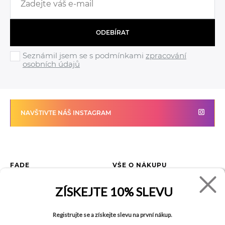
ODEBÍRAT
Seznámil jsem se s podmínkami
zpracování
osobních údajů
NAVŠTIVTE NÁŠ INSTAGRAM
FADE
VŠE O NÁKUPU
Kontakty
Vrácení zboží
ZÍSKEJTE
10% SLEVU
O společnosti
Jak reklamovat zboží
Kariéra
Tabulka velikostí
Registrujte se a získejte slevu na první nákup.