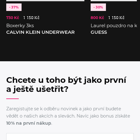
- 37%
- 30%
730 Kč
1 150 Kč
800 Kč
1 150 Kč
Boxerky 3ks
Laurel pouzdro na ka
CALVIN KLEIN UNDERWEAR
GUESS
Chcete u toho být jako první
a ještě ušetřit?
Zaregistujte se k odběru novinek a jako první budete
vědět o našich akcích a slevách. Navíc jako bonus získáte
10% na první nákup
.