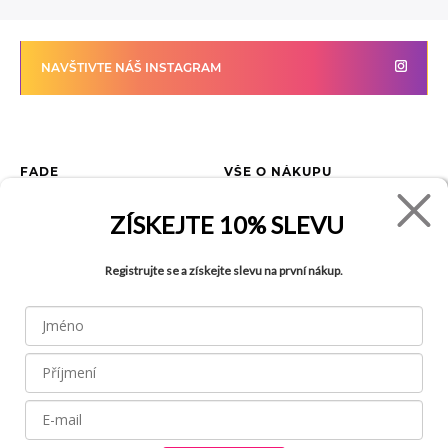
NAVŠTIVTE NÁŠ INSTAGRAM
FADE
VŠE O NÁKUPU
Kontakty
Vrácení zboží
ZÍSKEJTE
10% SLEVU
O společnosti
Jak reklamovat zboží
Kariéra
Tabulka velikostí
Registrujte se a získejte slevu na první nákup.
Obchody
Obchodní podmínky
Blog
Ochrana osobních údajů
Recyklace
FAQ