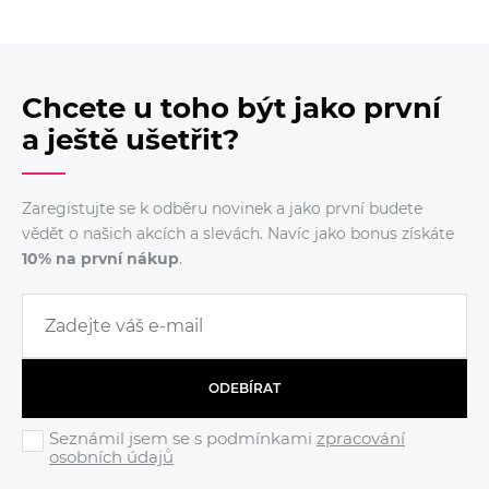
Chcete u toho být jako první
a ještě ušetřit?
Zaregistujte se k odběru novinek a jako první budete
vědět o našich akcích a slevách. Navíc jako bonus získáte
10% na první nákup
.
ODEBÍRAT
Seznámil jsem se s podmínkami
zpracování
osobních údajů