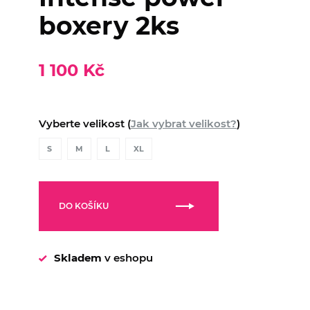
boxery 2ks
1 100 Kč
Vyberte velikost (
Jak vybrat velikost?
)
S
M
L
XL
DO KOŠÍKU
Skladem
v eshopu