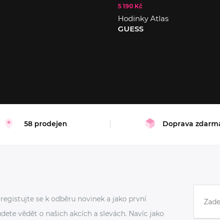
5 190 Kč
L
Hodinky Atlas
GUESS
58 prodejen
Doprava zdarm
registujte se k odběru novinek a jako první
dete vědět o našich akcích a slevách. Navíc jako