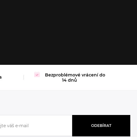
M
L
XL
Bezproblémové vrácení do
a
14 dnů
ODEBÍRAT