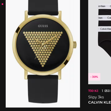
- 30%
730 Kč
1 050
Slipy 3ks
CALVIN KL