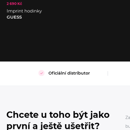
2 690 Kč
S
M
Imprint hodinky
GUESS
Oficiální distributor
Chcete u toho být jako
Za
první a ještě ušetřit?
bu