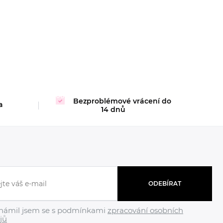
Bezproblémové vrácení do
a
14 dnů
ODEBÍRAT
námil jsem se s podmínkami
zpracování osobních
jů