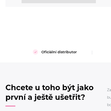
Oficiální distributor
Chcete u toho být jako
Za
první a ještě ušetřit?
bu
bo